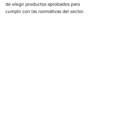
de elegir productos aprobados para 
cumplir con las normativas del sector.
Consulta con Expertos en 
Limpieza Industrial
Si no estás seguro de qué productos 
utilizar, consulta con expertos en 
limpieza industrial que puedan guiarte 
en la selección de los productos 
químicos más adecuados para tus 
necesidades específicas.
Servicios de Limpieza 
Química para la Industria
Existen empresas especializadas en 
ofrecer servicios de limpieza industrial 
utilizando soluciones químicas. Estos 
servicios pueden incluir: