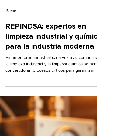
15 ene
REPINDSA: expertos en
limpieza industrial y química
para la industria moderna
En un entorno industrial cada vez más competitivo,
la limpieza industrial y la limpieza química se han
convertido en procesos críticos para garantizar la
eficiencia operativa, la seguridad y la continuidad
de las plantas productivas. REPINDSA se ha
consolidado como una empresa especializada y
confiable en este sector, ofreciendo soluciones
técnicas avanzadas para la limpieza, mantenimiento
y recuperación de sistemas industriales. Con
amplia experiencia en proyectos de alta co