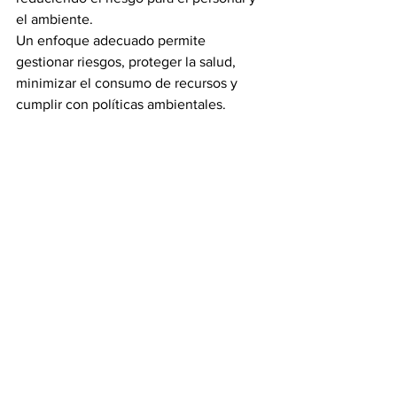
el ambiente.
Un enfoque adecuado permite 
gestionar riesgos, proteger la salud, 
minimizar el consumo de recursos y 
cumplir con políticas ambientales.
Beneficios clave para las 
empresas
Implementar pruebas hidrostáticas de 
forma profesional permite a las 
empresas:
Cumplir con normas y estándares
Asegurar la fiabilidad de sus 
sistemas
Reducir riesgos operativos
Mejorar la durabilidad de los 
equipos