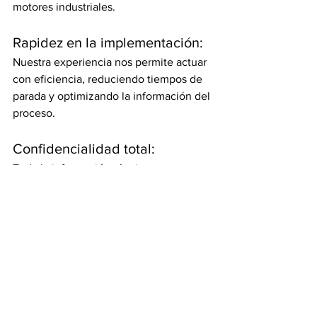
motores industriales.
Rapidez en la implementación:
Nuestra experiencia nos permite actuar 
con eficiencia, reduciendo tiempos de 
parada y optimizando la información del 
proceso.
Confidencialidad total:
Toda la información técnica que nos 
compartas será tratada con secreto 
profesional. Tu planta y tus productos 
están protegidos.
Seguimiento constante:
Tras la implantación, seguimos contigo 
para asegurar el correcto 
funcionamiento del servicio, ajustando 