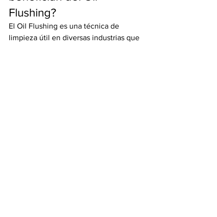
Flushing?
El Oil Flushing es una técnica de 
limpieza útil en diversas industrias que 
dependen de sistemas oleohidráulicos 
para su funcionamiento. Algunas de las 
industrias que más se benefician de 
este servicio incluyen:
Industria energética
Para mantener la eficiencia de las 
plantas energéticas, especialmente 
aquellas que operan con maquinaria 
pesada, el Oil Flushing es esencial.
Industria automotriz
Los sistemas oleohidráulicos utilizados 
en la producción de vehículos 